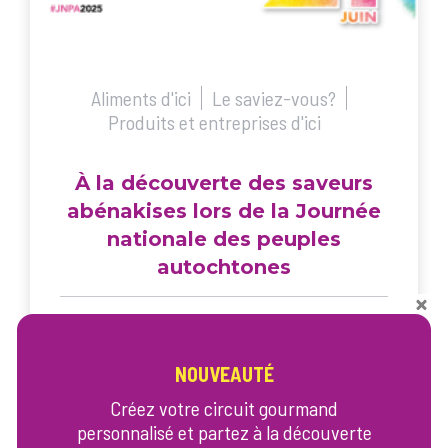
Aliments d'ici
Le saviez-vous?
Produits et entreprises d'ici
À la découverte des saveurs
abénakises lors de la Journée
nationale des peuples
autochtones
En ce Mois de l’histoire autochtone et dans
le cadre de la Journée nationale des
NOUVEAUTÉ
peuples autochtones, Goûtez-y! met la
lumière sur les traditions culinaires des
Créez votre circuit gourmand
personnalisé et partez à la découverte
premiers habitants du Centre-du-Québec.