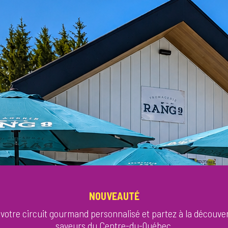
NOUVEAUTÉ
votre circuit gourmand personnalisé et partez à la découve
saveurs du Centre-du-Québec.