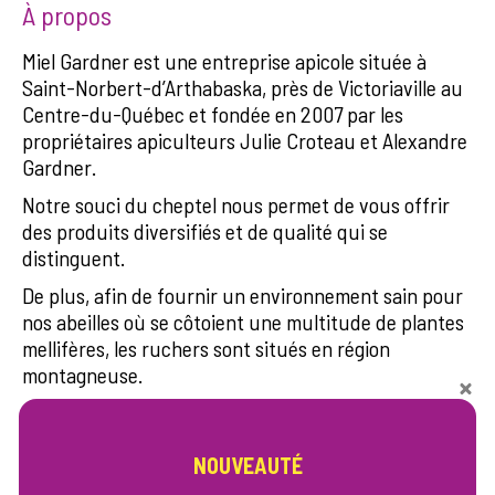
À propos
Miel Gardner est une entreprise apicole située à
Saint-Norbert-d’Arthabaska, près de Victoriaville au
Centre-du-Québec et fondée en 2007 par les
propriétaires apiculteurs Julie Croteau et Alexandre
Gardner.
Notre souci du cheptel nous permet de vous offrir
des produits diversifiés et de qualité qui se
distinguent.
De plus, afin de fournir un environnement sain pour
nos abeilles où se côtoient une multitude de plantes
mellifères, les ruchers sont situés en région
montagneuse.
En plus de divers types de miel, Miel Gardner offre
des produits transformés à base de miel, ainsi que
NOUVEAUTÉ
d’autres produits de la ruche (cire d’abeille, propolis).