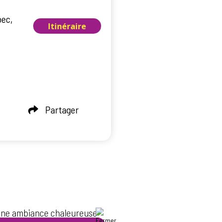
bec,
Itinéraire
Partager
s une ambiance chaleureuse