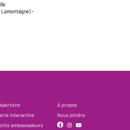
lle
e Lamontagne) -
épertoire
À propos
arte interactive
Nous joindre
etits ambassadeurs