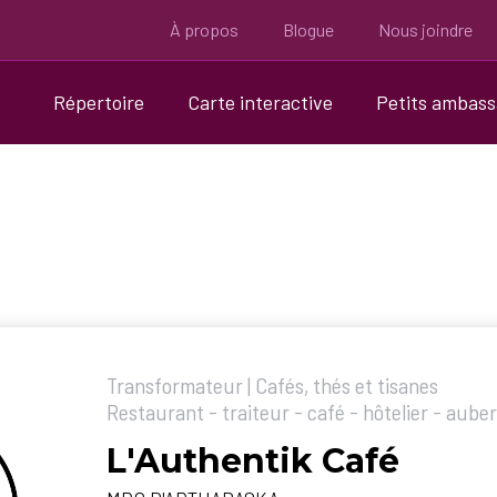
À propos
Blogue
Nous joindre
Répertoire
Carte interactive
Petits ambas
Transformateur | Cafés, thés et tisanes
Restaurant - traiteur - café - hôtelier - auber
L'Authentik Café