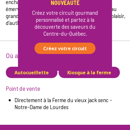
enchanteur, petits et grands découvrent avec
NOUVEAUTÉ
émerveillement nos champs colorés, s’amusent au
Créez votre circuit gourmand
grand air et repartent le cœur léger. Un lieu de plaisir,
personnalisé et partez à la
d’authenticité et de belles récoltes!
découverte des saveurs du
Centre-du-Québec.
Créez votre circuit
Où acheter
Autocueillette
Kiosque à la ferme
Point de vente
Directement à la Ferme du vieux jack senc -
Notre-Dame de Lourdes