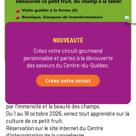
NOUVEAUTÉ
Créez votre circuit gourmand
personnalisé et partez à la découverte
des saveurs du Centre-du-Québec.
À propos
Créez votre circuit
Dans le cadre de l’événement Canneberge en fête,
explorez une cannebergière à bord d’une charrette.
Accompagnés d’un guide, laissez-vous surprendre
par l’immensité et la beauté des champs.
Du 1 au 18 octobre 2026, venez tout apprendre sur la
culture de ce petit fruit.
Réservation sur le site internet du Centre
d’interprétation de la canneberge